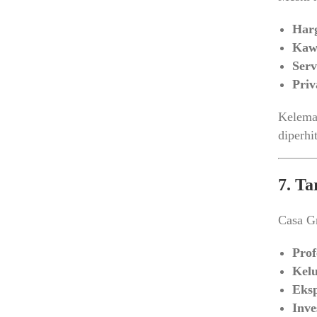
Harg
Kawa
Serv
Priv
Kelema
diperhi
7. Ta
Casa Gr
Prof
Kelu
Eksp
Inve