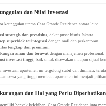
unggulan dan Nilai Investasi
a keunggulan utama Casa Grande Residence antara lain:
si strategis dan prestisius
, dekat pusat bisnis Jakarta.
ep superblok terintegrasi
dengan mall dan perkantoran.
litas lengkap dan premium.
gkungan aman dan terawat
dengan manajemen profesional.
nsi investasi tinggi
, baik untuk disewakan maupun dijual kem
si investasi, apartemen ini tergolong stabil dan diminati, ter
aan sewa yang tinggi membuat apartemen ini menjadi pilihan fa
ekurangan dan Hal yang Perlu Diperhatikan
emiliki banyak kelebihan, Casa Grande Residence juga memil