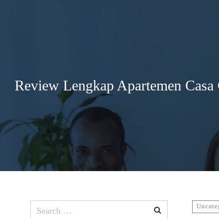
Search
for:
Review Lengkap Apartemen Casa 
Search
Uncate
for: