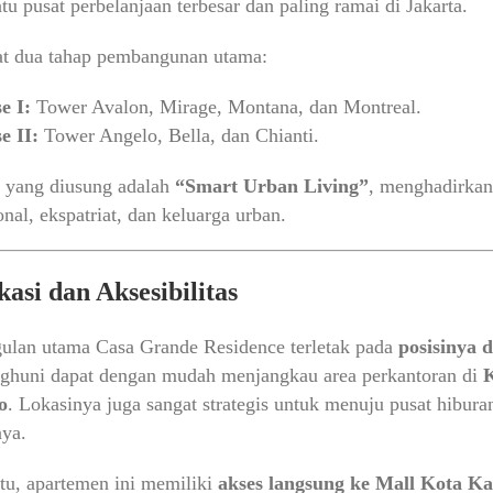
atu pusat perbelanjaan terbesar dan paling ramai di Jakarta.
at dua tahap pembangunan utama:
e I:
Tower Avalon, Mirage, Montana, dan Montreal.
e II:
Tower Angelo, Bella, dan Chianti.
 yang diusung adalah
“Smart Urban Living”
, menghadirkan 
onal, ekspatriat, dan keluarga urban.
kasi dan Aksesibilitas
ulan utama Casa Grande Residence terletak pada
posisinya 
nghuni dapat dengan mudah menjangkau area perkantoran di
K
o
. Lokasinya juga sangat strategis untuk menuju pusat hiburan
nya.
itu, apartemen ini memiliki
akses langsung ke Mall Kota K