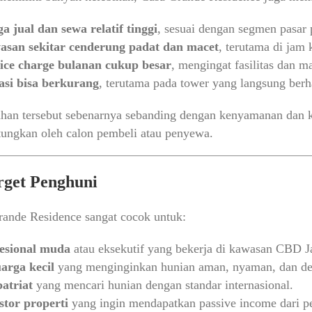
a jual dan sewa relatif tinggi
, sesuai dengan segmen pasar
san sekitar cenderung padat dan macet
, terutama di jam 
ice charge bulanan cukup besar
, mengingat fasilitas dan m
asi bisa berkurang
, terutama pada tower yang langsung berh
han tersebut sebenarnya sebanding dengan kenyamanan dan 
tungkan oleh calon pembeli atau penyewa.
rget Penghuni
ande Residence sangat cocok untuk:
esional muda
atau eksekutif yang bekerja di kawasan CBD Ja
arga kecil
yang menginginkan hunian aman, nyaman, dan dek
atriat
yang mencari hunian dengan standar internasional.
stor properti
yang ingin mendapatkan passive income dari p