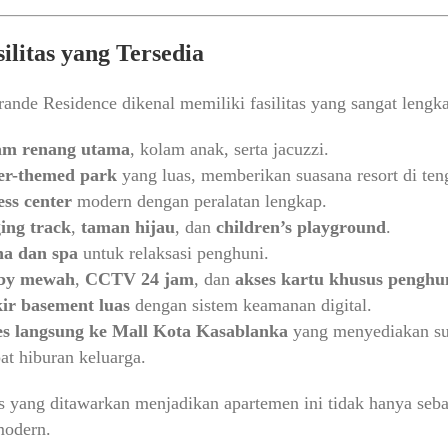
silitas yang Tersedia
ande Residence dikenal memiliki fasilitas yang sangat lengk
am renang utama
, kolam anak, serta jacuzzi.
er-themed park
yang luas, memberikan suasana resort di ten
ess center
modern dengan peralatan lengkap.
ing track
,
taman hijau
, dan
children’s playground
.
a dan spa
untuk relaksasi penghuni.
by mewah
,
CCTV 24 jam
, dan
akses kartu khusus penghu
ir basement luas
dengan sistem keamanan digital.
s langsung ke Mall Kota Kasablanka
yang menyediakan sup
at hiburan keluarga.
as yang ditawarkan menjadikan apartemen ini tidak hanya sebag
modern.