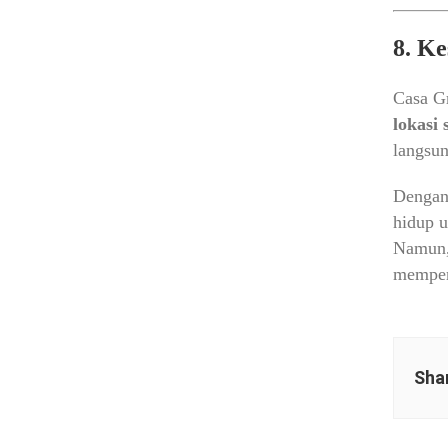
8. K
Casa Gr
lokasi 
langsu
Dengan
hidup u
Namun, 
mempert
Shar