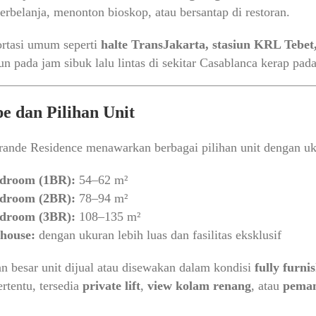
erbelanja, menonton bioskop, atau bersantap di restoran.
ortasi umum seperti
halte TransJakarta, stasiun KRL Tebe
n pada jam sibuk lalu lintas di sekitar Casablanca kerap pada
pe dan Pilihan Unit
ande Residence menawarkan berbagai pilihan unit dengan ukura
edroom (1BR):
54–62 m²
edroom (2BR):
78–94 m²
edroom (3BR):
108–135 m²
house:
dengan ukuran lebih luas dan fasilitas eksklusif
n besar unit dijual atau disewakan dalam kondisi
fully furni
ertentu, tersedia
private lift
,
view kolam renang
, atau
peman