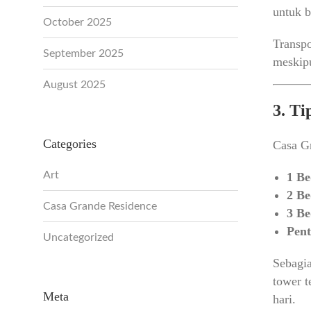
untuk b
October 2025
Transp
September 2025
meskipu
August 2025
3. Ti
Categories
Casa Gr
Art
1 B
2 B
Casa Grande Residence
3 B
Pent
Uncategorized
Sebagia
tower t
Meta
hari.