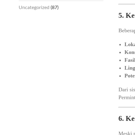
Uncategorized
(87)
5. Ke
Beberap
Loka
Kons
Fasi
Lin
Pote
Dari si
Permint
6. K
Meski m