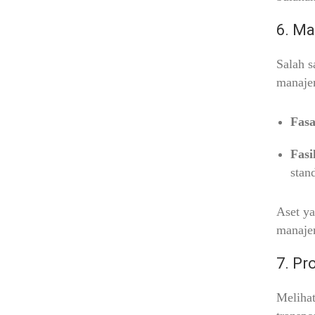
6. Ma
Salah s
manajem
Fasa
Fasi
stan
Aset ya
manaje
7. Pr
Melihat