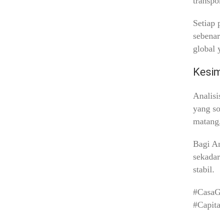
transpo
Setiap 
sebenar
global 
Kesim
Analis
yang so
matang,
Bagi An
sekadar
stabil.
#CasaG
#Capit