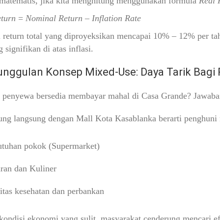
 matematis, jika kita menghitung menggunakan formula
Real 
turn
=
Nominal Return
–
Inflation Rate
return total yang diproyeksikan mencapai
10% – 12%
per ta
g signifikan di atas inflasi.
unggulan Konsep Mixed-Use: Daya Tarik Bagi
 penyewa bersedia membayar mahal di Casa Grande? Jawaba
ng langsung dengan Mall Kota Kasablanka berarti penghuni m
tuhan pokok (Supermarket)
ran dan Kuliner
litas kesehatan dan perbankan
ondisi ekonomi yang sulit, masyarakat cenderung mencari e