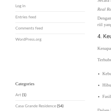
Secara
Log in
Real Re
Entries feed
Dengan 
riil yan
Comments feed
4. Ke
WordPress.org
Kenapa
Terhubu
Kebu
Categories
Hibu
Art
(1)
Fasi
Casa Grande Residence
(54)
Dalam k