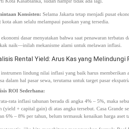
rti Kota Kasablanka, sudah hampir tidak ada lagi.
intaan Konsisten:
Selama Jakarta tetap menjadi pusat ekono
t kota akan selalu melampaui pasokan yang tersedia.
konomi dasar menyatakan bahwa saat penawaran terbatas dan 
kak naik—inilah mekanisme alami untuk melawan inflasi.
alisis Rental Yield: Arus Kas yang Melindungi 
instrumen lindung nilai inflasi yang baik harus memberikan a
asa dalam hal pasar sewa, terutama untuk target pasar ekspatri
isis ROI Sederhana:
rata-rata inflasi tahunan berada di angka
4% – 5%
, maka sebu
n (yield + capital gain) di atas angka tersebut. Casa Grande
ran
6% – 8%
per tahun, belum termasuk kenaikan harga aset t