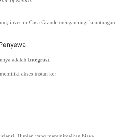
Rate of Return
:
hun, investor Casa Grande mengantongi keuntungan
 Penyewa
nnya adalah
Integrasi
.
emiliki akses instan ke:
fisiensi. Hunian yang meminimalkan biaya