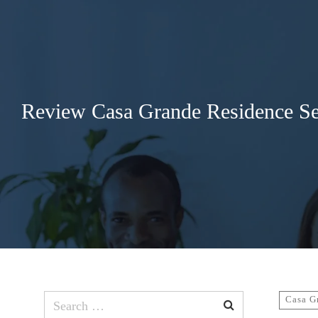
Search
for:
Review Casa Grande Residence Seb
Search
Casa G
for: