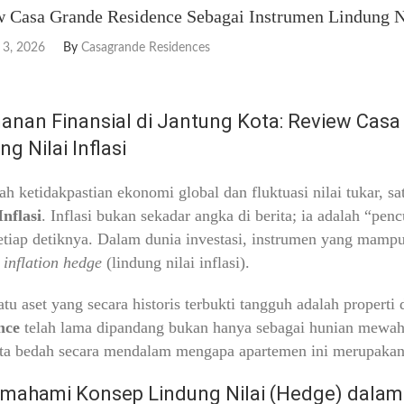
 Casa Grande Residence Sebagai Instrumen Lindung Ni
 3, 2026
By
Casagrande Residences
nan Finansial di Jantung Kota: Review Casa
ng Nilai Inflasi
ah ketidakpastian ekonomi global dan fluktuasi nilai tukar, 
Inflasi
. Inflasi bukan sekadar angka di berita; ia adalah “pe
tiap detiknya. Dalam dunia investasi, instrumen yang mampu m
i
inflation hedge
(lindung nilai inflasi).
atu aset yang secara historis terbukti tangguh adalah properti d
nce
telah lama dipandang bukan hanya sebagai hunian mewah, 
ta bedah secara mendalam mengapa apartemen ini merupakan in
mahami Konsep Lindung Nilai (Hedge) dalam 