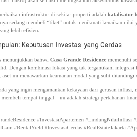
rtasi makro) akan semakin meningkatkan aksesibilitas kawas
perbaikan infrastruktur di sekitar properti adalah
katalisator 
nya sedang membeli “tiket” untuk menikmati kenaikan nilai y
yang lebih efisien.
pulan: Keputusan Investasi yang Cerdas
is menunjukkan bahwa
Casa Grande Residence
memenuhi semu
lid. Dengan kombinasi lokasi yang tak tergantikan, integrasi
 aset ini menawarkan keamanan modal yang sulit ditandingi 
da yang ingin mengamankan kekayaan dari gerusan inflasi,
 membeli tempat tinggal—ini adalah strategi pertahanan finan
randeResidence #InvestasiApartemen #LindungNilaiInflasi #
alGain #RentalYield #InvestasiCerdas #RealEstateJakarta #