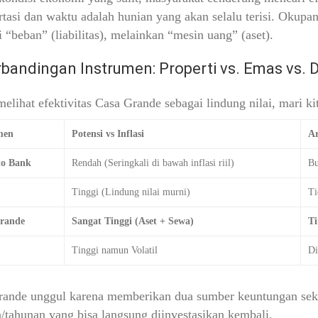
rtasi dan waktu adalah hunian yang akan selalu terisi. Okupa
 “beban” (liabilitas), melainkan “mesin uang” (aset).
rbandingan Instrumen: Properti vs. Emas vs. 
elihat efektivitas Casa Grande sebagai lindung nilai, mari k
men
Potensi vs Inflasi
Ar
to Bank
Rendah (Seringkali di bawah inflasi riil)
Bu
Tinggi (Lindung nilai murni)
Ti
rande
Sangat Tinggi (Aset + Sewa)
Ti
Tinggi namun Volatil
Di
ande unggul karena memberikan dua sumber keuntungan sekali
/tahunan yang bisa langsung diinvestasikan kembali.