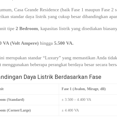
umum, Casa Grande Residence (baik Fase 1 maupun Fase 2 se
kan standar daya listrik yang cukup besar dibandingkan apa
nit tipe
2 Bedroom
, kapasitas listrik yang disediakan biasany
0 VA (Volt Ampere)
hingga
5.500 VA.
ni merupakan standar “Luxury” yang memastikan Anda tidak p
t menggunakan beberapa perangkat berdaya besar secara ber
ndingan Daya Listrik Berdasarkan Fase
nit
Fase 1 (Avalon, Mirage, dll)
oom (Standard)
± 3.500 – 4.400 VA
oom (Corner/Large)
± 4.400 VA