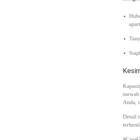
Hub
apar
Tany
Siap
Kesi
Kapasit
mewah 
Anda, m
Detail 
terhent
#CasaG