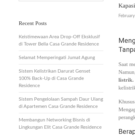
Kapasi
February
Recent Posts
Keistimewaan Area Drop-Off Eksklusif
Mengu
di Tower Bella Casa Grande Residence
Tanp
Selamat Memperingati Jumat Agung
Saat me
Sistem Kelistrikan Darurat Genset
Namun, 
100% Back-Up di Casa Grande
listrik.
Residence
kelistr
Sistem Pengelolaan Sampah Daur Ulang
Khusus 
di Apartemen Casa Grande Residence
Mengapa
perangk
Membangun Networking Bisnis di
Lingkungan Elit Casa Grande Residence
Berap