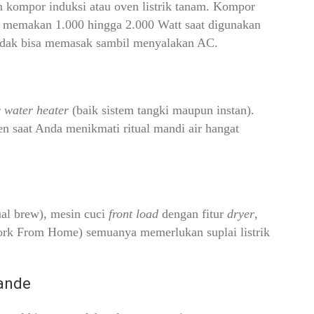
n kompor induksi atau oven listrik tanam. Kompor
sa memakan 1.000 hingga 2.000 Watt saat digunakan
idak bisa memasak sambil menyalakan AC.
c water heater
(baik sistem tangki maupun instan).
en saat Anda menikmati ritual mandi air hangat
ual brew), mesin cuci
front load
dengan fitur
dryer
,
k From Home) semuanya memerlukan suplai listrik
rande