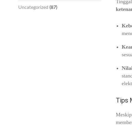
Tinggal
Uncategorized
(87)
ketena
Keb
meno
Keam
sesu
Nila
stan
elek
Tips 
Meskipu
membeng