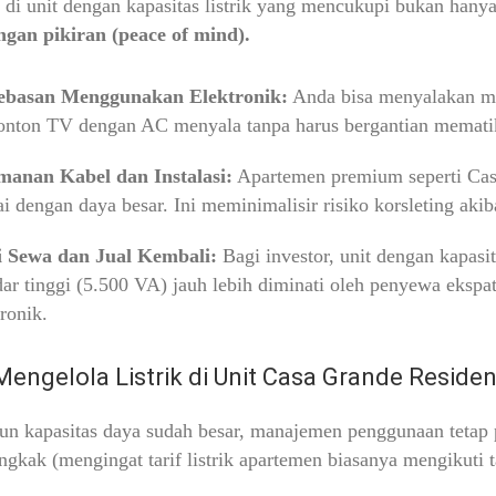
 di unit dengan kapasitas listrik yang mencukupi bukan hanya
ngan pikiran (peace of mind).
ebasan Menggunakan Elektronik:
Anda bisa menyalakan m
nton TV dengan AC menyala tanpa harus bergantian mematik
anan Kabel dan Instalasi:
Apartemen premium seperti Casa
ai dengan daya besar. Ini meminimalisir risiko korsleting akib
i Sewa dan Jual Kembali:
Bagi investor, unit dengan kapasit
dar tinggi (5.500 VA) jauh lebih diminati oleh penyewa ekspa
tronik.
Mengelola Listrik di Unit Casa Grande Reside
n kapasitas daya sudah besar, manajemen penggunaan tetap p
kak (mengingat tarif listrik apartemen biasanya mengikuti ta