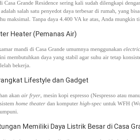
i Casa Grande Residence sering kali sudah dilengkapi denga
 adalah salah satu penyedot daya terbesar di rumah, yang bi
uhu maksimal. Tanpa daya 4.400 VA ke atas, Anda mungkin t
ter Heater (Pemanas Air)
 kamar mandi di Casa Grande umumnya menggunakan
electri
ini membutuhkan daya yang stabil agar suhu air tetap konsist
 lelah bekerja.
rangkat Lifestyle dan Gadget
han akan
air fryer
, mesin kopi espresso (Nespresso atau man
 sistem
home theater
dan komputer
high-spec
untuk WFH (Wor
umpuni.
ungan Memiliki Daya Listrik Besar di Casa G