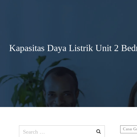
Search
for:
Kapasitas Daya Listrik Unit 2 Be
Search
Casa G
for: