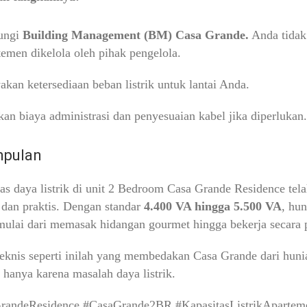
ungi
Building Management (BM) Casa Grande.
Anda tidak
temen dikelola oleh pihak pengelola.
akan ketersediaan beban listrik untuk lantai Anda.
kan biaya administrasi dan penyesuaian kabel jika diperlukan.
mpulan
as daya listrik di unit 2 Bedroom Casa Grande Residence te
dan praktis. Dengan standar
4.400 VA hingga 5.500 VA
, hu
ulai dari memasak hidangan gourmet hingga bekerja secara p
teknis seperti inilah yang membedakan Casa Grande dari hun
i hanya karena masalah daya listrik.
randeResidence #CasaGrande2BR #KapasitasListrikAparteme