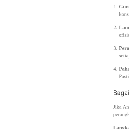
Guna
kons
Lam
efis
Pera
seti
Pah
Past
Baga
Jika An
perang
Langka