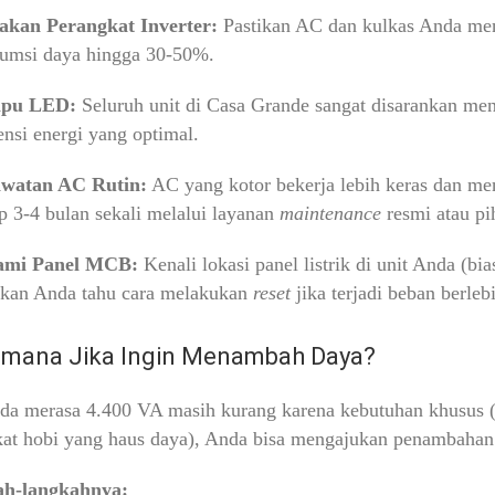
kan Perangkat Inverter:
Pastikan AC dan kulkas Anda men
umsi daya hingga 30-50%.
pu LED:
Seluruh unit di Casa Grande sangat disarankan me
iensi energi yang optimal.
watan AC Rutin:
AC yang kotor bekerja lebih keras dan meny
ap 3-4 bulan sekali melalui layanan
maintenance
resmi atau pi
ami Panel MCB:
Kenali lokasi panel listrik di unit Anda (bi
ikan Anda tahu cara melakukan
reset
jika terjadi beban berleb
imana Jika Ingin Menambah Daya?
da merasa 4.400 VA masih kurang karena kebutuhan khusus (
kat hobi yang haus daya), Anda bisa mengajukan penambahan
h-langkahnya: