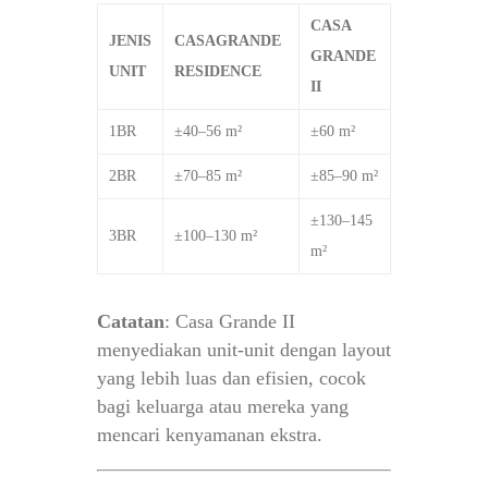
CASA
JENIS
CASAGRANDE
GRANDE
UNIT
RESIDENCE
II
1BR
±40–56 m²
±60 m²
2BR
±70–85 m²
±85–90 m²
±130–145
3BR
±100–130 m²
m²
Catatan
: Casa Grande II
menyediakan unit-unit dengan layout
yang lebih luas dan efisien, cocok
bagi keluarga atau mereka yang
mencari kenyamanan ekstra.